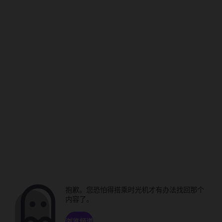
抱歉。您恐怕得搭乘时光机才有办法找回那个
内容了。
浏览频道