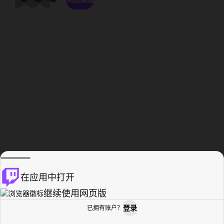
在应用中打开
继续使用网页版
登录
已拥有账户？
主页
浏览
活动纪录
个人资料