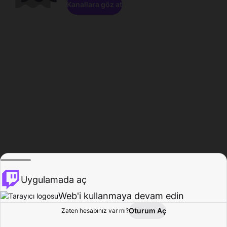
Kanallara göz at
Uygulamada aç
Web'i kullanmaya devam edin
Oturum Aç
Zaten hesabınız var mı?
Ana Sayfa
Gözat
Aktivite
Profil