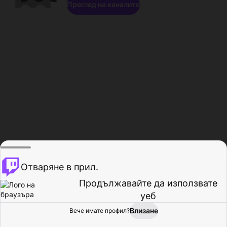
Преглед на каналите
Отваряне в прил.
Продължавайте да използвате
уеб
Влизане
Вече имате профил?
Начало
Преглед
Активност
Профил