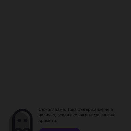
Съжаляваме. Това съдържание не е
налично, освен ако нямате машина на
времето.