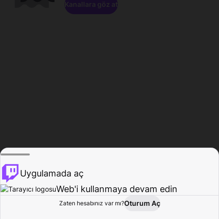
Kanallara göz at
Uygulamada aç
Web'i kullanmaya devam edin
Oturum Aç
Zaten hesabınız var mı?
Ana Sayfa
Gözat
Aktivite
Profil