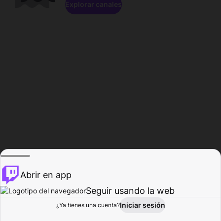
Explorar canales
Abrir en app
Seguir usando la web
Iniciar sesión
Página del
¿Ya tienes una cuenta?
Explorar
Actividad
Perfil
Creador