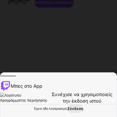
Αναζήτηση καναλιών
Μπες στο App
Συνέχισε να χρησιμοποιείς
την έκδοση ιστού
Σύνδεση
Έχεις ήδη λογαριασμό;
Αρχική σελίδα
Περιήγηση
Δραστηριότητα
Προφίλ