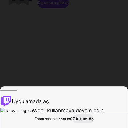
Kanallara göz at
Uygulamada aç
Web'i kullanmaya devam edin
Oturum Aç
Zaten hesabınız var mı?
Ana Sayfa
Gözat
Aktivite
Profil