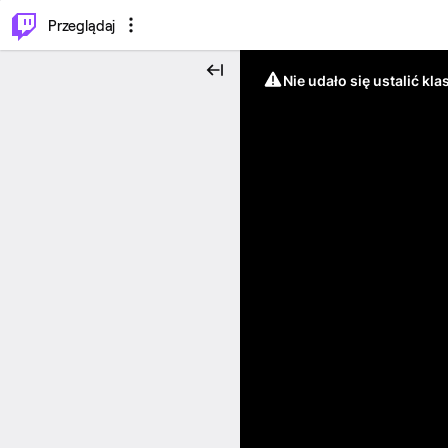
…
⌥
P
Przeglądaj
Nie udało się ustalić klas