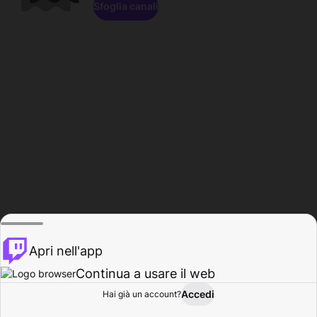
Sfoglia canali
Apri nell'app
Continua a usare il web
Accedi
Hai già un account?
Base
Sfoglia
Attività
Profilo