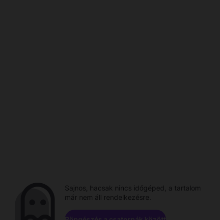
Sajnos, hacsak nincs időgéped, a tartalom
már nem áll rendelkezésre.
Böngészés a csatornák között