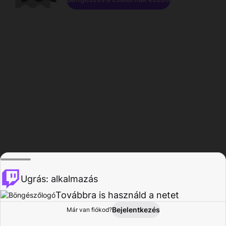
Ugrás: alkalmazás
Továbbra is használd a netet
Bejelentkezés
Már van fiókod?
Főoldal
Böngészés
Tevékenység
Profil