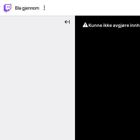
⌥
P
Bla gjennom
Kunne ikke avgjøre innh