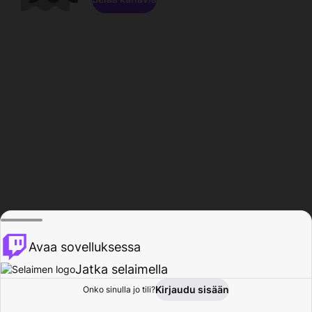
Avaa sovelluksessa
Jatka selaimella
Kirjaudu sisään
Onko sinulla jo tili?
Koti
Selaa
Toiminta
Profiili