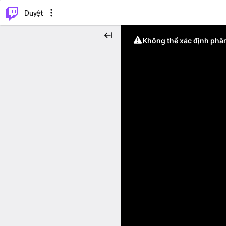
.
⌥
P
Duyệt
Không thể xác định phân