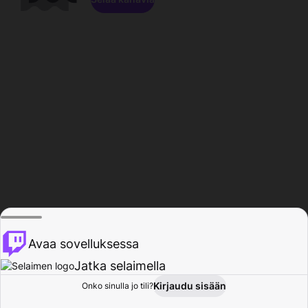
Avaa sovelluksessa
Jatka selaimella
Kirjaudu sisään
Onko sinulla jo tili?
Koti
Selaa
Toiminta
Profiili