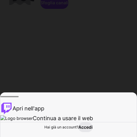
Sfoglia canali
Apri nell'app
Continua a usare il web
Accedi
Hai già un account?
Base
Sfoglia
Attività
Profilo