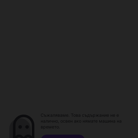
Съжаляваме. Това съдържание не е
налично, освен ако нямате машина на
времето.