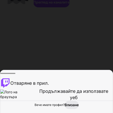
Преглед на каналите
Отваряне в прил.
Продължавайте да използвате
уеб
Влизане
Вече имате профил?
Начало
Преглед
Активност
Профил