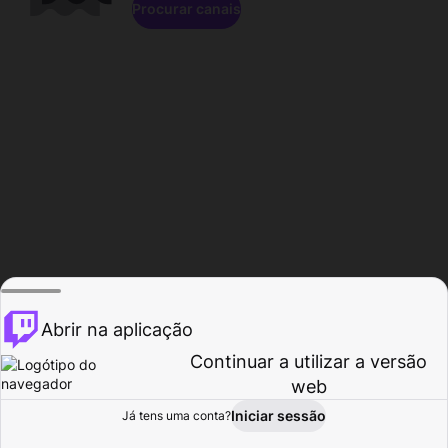
Procurar canais
Abrir na aplicação
Continuar a utilizar a versão
web
Iniciar sessão
Já tens uma conta?
Página inicial
Procurar
Atividade
Perfil