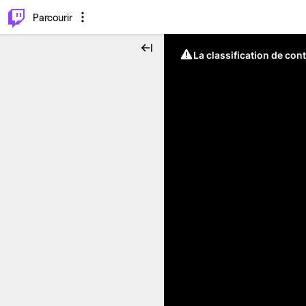
⌥
P
Parcourir
La classification de con