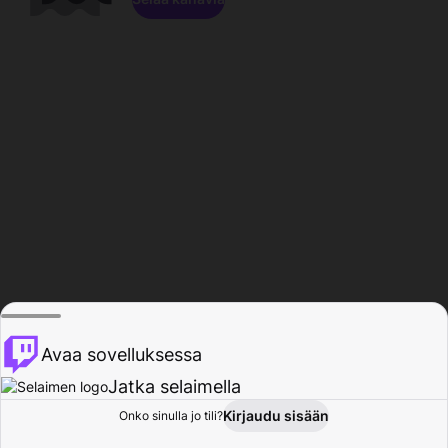
Avaa sovelluksessa
Jatka selaimella
Kirjaudu sisään
Onko sinulla jo tili?
Koti
Selaa
Toiminta
Profiili