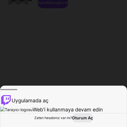
Kanallara göz at
Uygulamada aç
Web'i kullanmaya devam edin
Oturum Aç
Zaten hesabınız var mı?
Ana Sayfa
Gözat
Aktivite
Profil