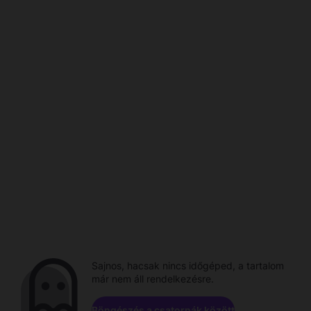
Sajnos, hacsak nincs időgéped, a tartalom
már nem áll rendelkezésre.
Böngészés a csatornák között