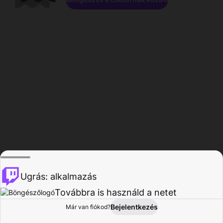
Ugrás: alkalmazás
Továbbra is használd a netet
Bejelentkezés
Már van fiókod?
Főoldal
Böngészés
Tevékenység
Profil