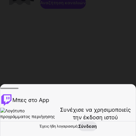
Αναζήτηση καναλιών
Μπες στο App
Συνέχισε να χρησιμοποιείς
την έκδοση ιστού
Σύνδεση
Έχεις ήδη λογαριασμό;
Αρχική σελίδα
Περιήγηση
Δραστηριότητα
Προφίλ