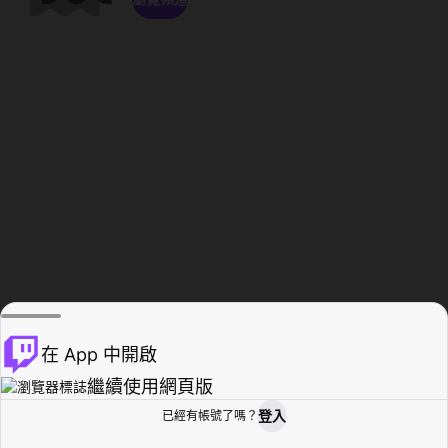
在 App 中開啟
繼續使用網頁版
登入
已經有帳號了嗎？
創作者基地
瀏覽
活動紀錄
個人檔案