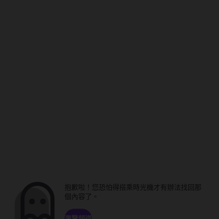
抱歉啦！您恐怕得搭乘時光機才有辦法找回那
個內容了。
瀏覽頻道