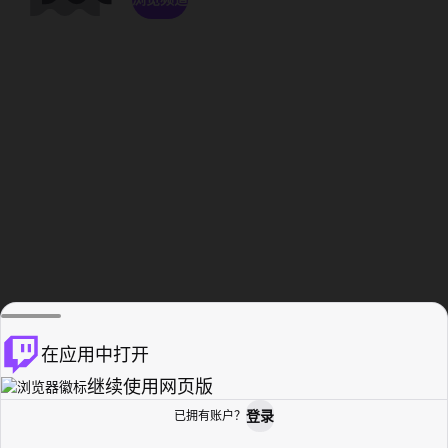
在应用中打开
继续使用网页版
登录
已拥有账户？
主页
浏览
活动纪录
个人资料