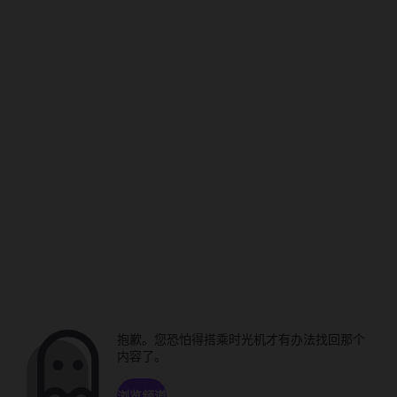
抱歉。您恐怕得搭乘时光机才有办法找回那个
内容了。
浏览频道