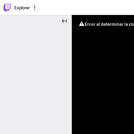
⌥
P
Explorar
Error al determinar la c