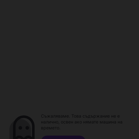
Съжаляваме. Това съдържание не е
налично, освен ако нямате машина на
времето.