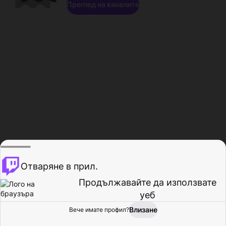
Преглед на каналите
Отваряне в прил.
Продължавайте да използвате
уеб
Влизане
Вече имате профил?
Начало
Преглед
Активност
Профил