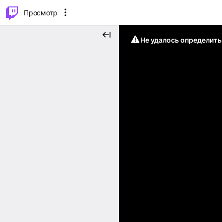
.
⌥
P
Просмотр
Не удалось определит