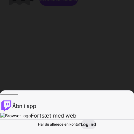
Åbn i app
Fortsæt med web
Log ind
Har du allerede en konto?
Hjem
Gennemse
Aktivitet
Profil