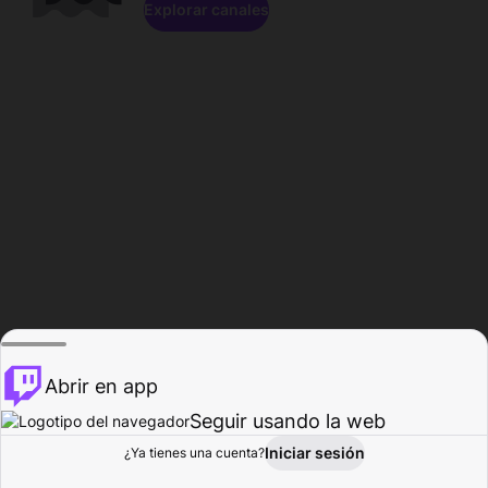
Explorar canales
Abrir en app
Seguir usando la web
Iniciar sesión
Página del
¿Ya tienes una cuenta?
Explorar
Actividad
Perfil
Creador