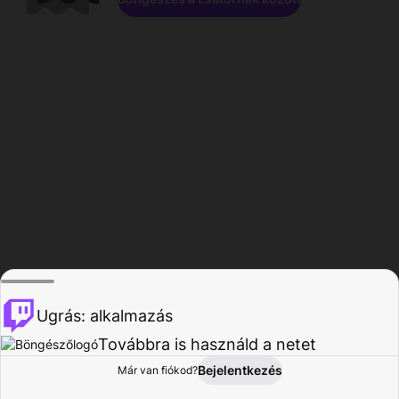
Ugrás: alkalmazás
Továbbra is használd a netet
Bejelentkezés
Már van fiókod?
Főoldal
Böngészés
Tevékenység
Profil