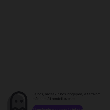
Sajnos, hacsak nincs időgéped, a tartalom
már nem áll rendelkezésre.
Böngészés a csatornák között