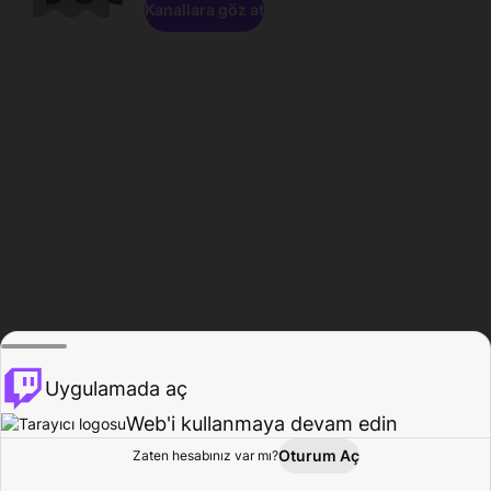
Kanallara göz at
Uygulamada aç
Web'i kullanmaya devam edin
Oturum Aç
Zaten hesabınız var mı?
Ana Sayfa
Gözat
Aktivite
Profil