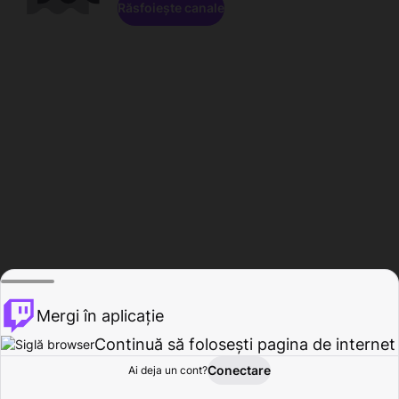
Răsfoiește canale
Mergi în aplicație
Continuă să folosești pagina de internet
Conectare
Ai deja un cont?
Acasă
Răsfoire
Activitate
Profil