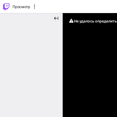
.
⌥
P
Просмотр
Не удалось определит