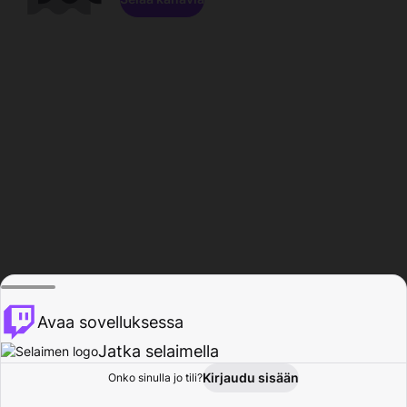
Avaa sovelluksessa
Jatka selaimella
Kirjaudu sisään
Onko sinulla jo tili?
Koti
Selaa
Toiminta
Profiili