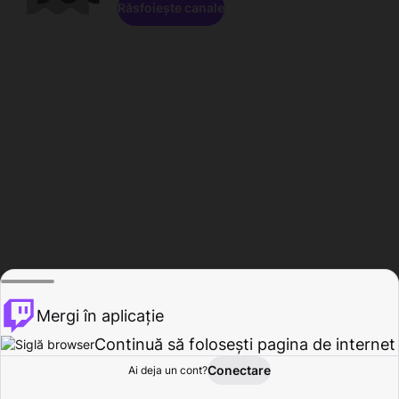
Răsfoiește canale
Mergi în aplicație
Continuă să folosești pagina de internet
Conectare
Ai deja un cont?
Acasă
Răsfoire
Activitate
Profil