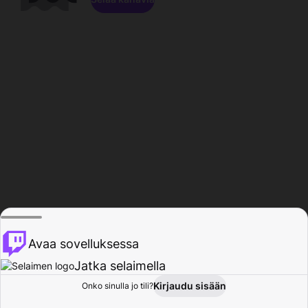
Avaa sovelluksessa
Jatka selaimella
Kirjaudu sisään
Onko sinulla jo tili?
Koti
Selaa
Toiminta
Profiili