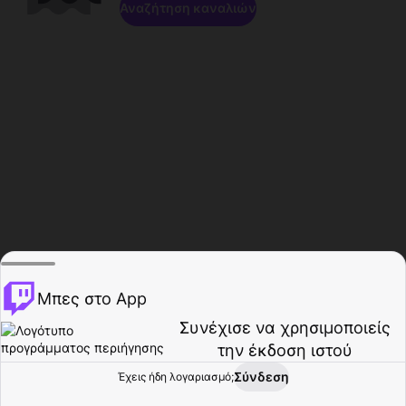
Αναζήτηση καναλιών
Μπες στο App
Συνέχισε να χρησιμοποιείς
την έκδοση ιστού
Σύνδεση
Έχεις ήδη λογαριασμό;
Αρχική σελίδα
Περιήγηση
Δραστηριότητα
Προφίλ