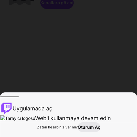
Kanallara göz at
Uygulamada aç
Web'i kullanmaya devam edin
Oturum Aç
Zaten hesabınız var mı?
Ana Sayfa
Gözat
Aktivite
Profil