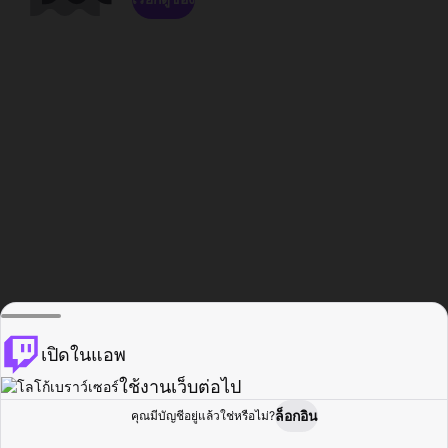
เปิดในแอพ
ใช้งานเว็บต่อไป
ล็อกอิน
คุณมีบัญชีอยู่แล้วใช่หรือไม่?
หน้าแรก
เรียกดู
กิจกรรม
โปรไฟล์