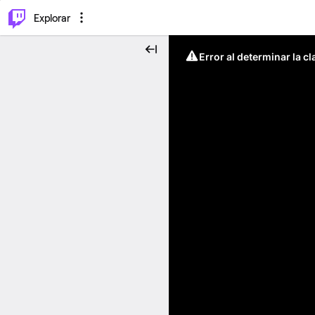
⌥
P
Explorar
Error al determinar la c