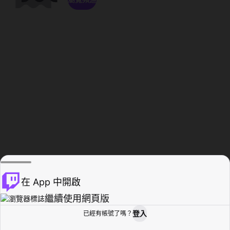
在 App 中開啟
繼續使用網頁版
登入
已經有帳號了嗎？
創作者基地
瀏覽
活動紀錄
個人檔案