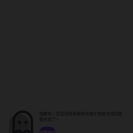
抱歉啦！您恐怕得搭乘時光機才有辦法找回那
個內容了。
瀏覽頻道