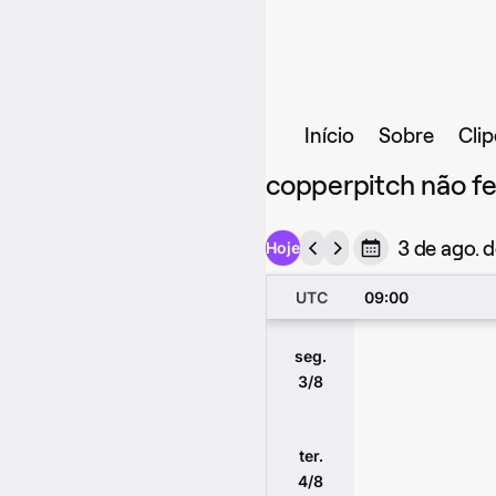
Início
Sobre
Clip
copperpitch não f
3 de ago. 
Hoje
UTC
09:00
seg.
3/8
ter.
4/8