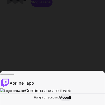
Sfoglia canali
Apri nell'app
Continua a usare il web
Accedi
Hai già un account?
Base
Sfoglia
Attività
Profilo