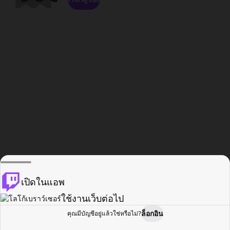
เปิดในแอพ
ใช้งานเว็บต่อไป
ล็อกอิน
คุณมีบัญชีอยู่แล้วใช่หรือไม่?
หน้าแรก
เรียกดู
กิจกรรม
โปรไฟล์