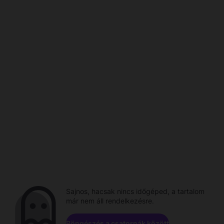
Sajnos, hacsak nincs időgéped, a tartalom
már nem áll rendelkezésre.
Böngészés a csatornák között