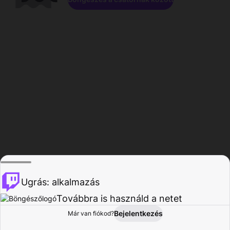
Ugrás: alkalmazás
Továbbra is használd a netet
Bejelentkezés
Már van fiókod?
Főoldal
Böngészés
Tevékenység
Profil