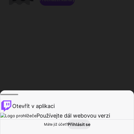
Otevřít v aplikaci
Používejte dál webovou verzi
Přihlásit se
Máte již účet?
Domů
Procházet
Aktivita
Profil