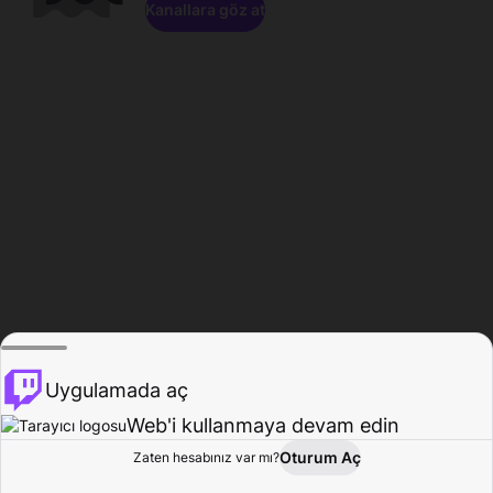
Kanallara göz at
Uygulamada aç
Web'i kullanmaya devam edin
Oturum Aç
Zaten hesabınız var mı?
Ana Sayfa
Gözat
Aktivite
Profil