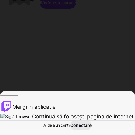
Răsfoiește canale
Mergi în aplicație
Continuă să folosești pagina de internet
Conectare
Ai deja un cont?
Acasă
Răsfoire
Activitate
Profil