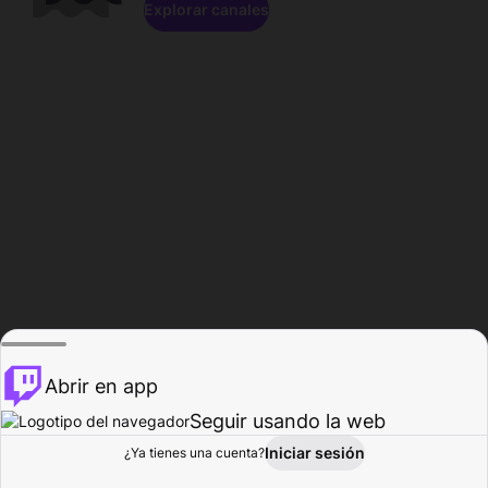
Explorar canales
Abrir en app
Seguir usando la web
Iniciar sesión
Página del
¿Ya tienes una cuenta?
Explorar
Actividad
Perfil
Creador