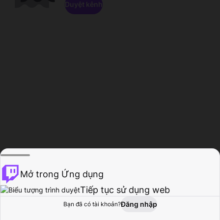
Duyệt kênh
Mở trong Ứng dụng
Tiếp tục sử dụng web
Đăng nhập
Bạn đã có tài khoản?
Trang chủ
Duyệt
Hoạt động
Hồ sơ